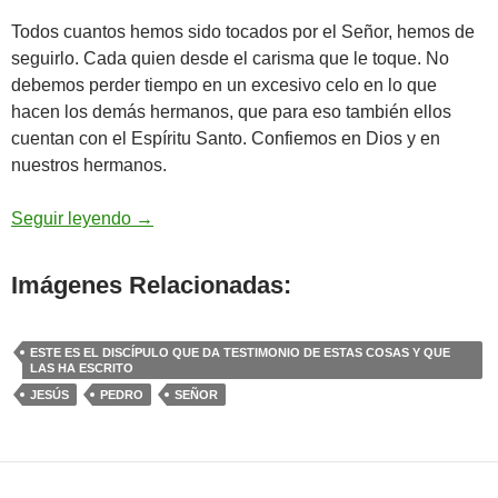
Todos cuantos hemos sido tocados por el Señor, hemos de
seguirlo. Cada quien desde el carisma que le toque. No
debemos perder tiempo en un excesivo celo en lo que
hacen los demás hermanos, que para eso también ellos
cuentan con el Espíritu Santo. Confiemos en Dios y en
nuestros hermanos.
Juan 21,20-25 – ¿qué te importa? Tú, síguem
Seguir leyendo
→
Imágenes Relacionadas:
ESTE ES EL DISCÍPULO QUE DA TESTIMONIO DE ESTAS COSAS Y QUE
LAS HA ESCRITO
JESÚS
PEDRO
SEÑOR