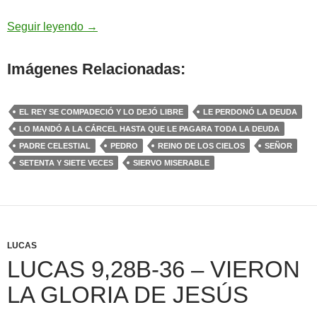
Mateo 18,21-19,1 – perdone de corazón a su
Seguir leyendo
→
Imágenes Relacionadas:
EL REY SE COMPADECIÓ Y LO DEJÓ LIBRE
LE PERDONÓ LA DEUDA
LO MANDÓ A LA CÁRCEL HASTA QUE LE PAGARA TODA LA DEUDA
PADRE CELESTIAL
PEDRO
REINO DE LOS CIELOS
SEÑOR
SETENTA Y SIETE VECES
SIERVO MISERABLE
LUCAS
LUCAS 9,28B-36 – VIERON
LA GLORIA DE JESÚS