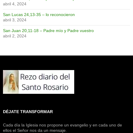
abril 4, 2024
San Lucas 24,13-35 – lo reconocieron
abril 3, 2024
San Juan 20,11-18 – Padre mío y Padre vuestro
abril 2, 2024
DÉJATE TRANSFORMAR
Cada día la Iglesia nos propone un evangelio y en cada uno de
ellos el Señor nos da un mensaje.