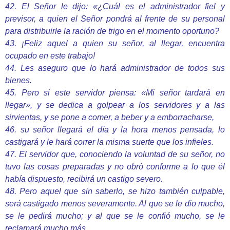
42. El Señor le dijo: «¿Cuál es el administrador fiel y
previsor, a quien el Señor pondrá al frente de su personal
para distribuirle la ración de trigo en el momento oportuno?
43. ¡Feliz aquel a quien su señor, al llegar, encuentra
ocupado en este trabajo!
44. Les aseguro que lo hará administrador de todos sus
bienes.
45. Pero si este servidor piensa: «Mi señor tardará en
llegar», y se dedica a golpear a los servidores y a las
sirvientas, y se pone a comer, a beber y a emborracharse,
46. su señor llegará el día y la hora menos pensada, lo
castigará y le hará correr la misma suerte que los infieles.
47. El servidor que, conociendo la voluntad de su señor, no
tuvo las cosas preparadas y no obró conforme a lo que él
había dispuesto, recibirá un castigo severo.
48. Pero aquel que sin saberlo, se hizo también culpable,
será castigado menos severamente. Al que se le dio mucho,
se le pedirá mucho; y al que se le confió mucho, se le
reclamará mucho más.